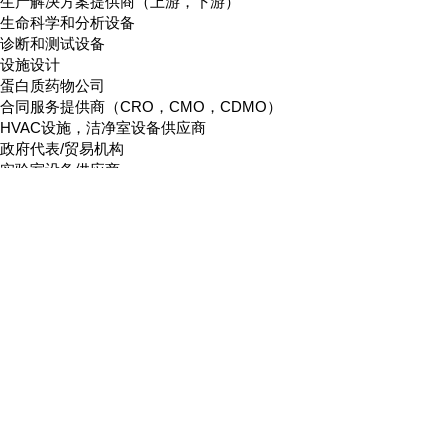
生产解决方案提供商（上游，下游）
生命科学和分析设备
诊断和测试设备
设施设计
蛋白质药物公司
合同服务提供商（CRO，CMO，CDMO）
HVAC设施，洁净室设备供应商
政府代表/贸易机构
实验室设备供应商
法律和合规公司
第三方物流提供商
冷链包装公司
分销商
实验室设备提供商
产业园
其他
VIP嘉宾免费参会
BIOEXPO-CHINA 2027大会 设有VIP嘉宾免费参会政策，申
如您有兴趣申请，请将个人简介发我们下。 联系电话：138172546
申请通过的VIP参会。届时请凭身份证至大会签到处报姓名签到并领取
地址：